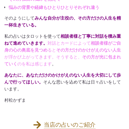
悩みの背景や経緯もひとりひとりそれぞれ違う
そのようにして
みんな自分が主役の、その方だけの人生を精
一杯生きている。
私の占いはタロットを使って
相談者様と丁寧に対話を積み重
ねて進めていきます。
対話とカードによって
相談者様がご自
身の心の奥底を見つめ
ると
その方だけのかけがえのない人生
が浮かび上がってきます。そうすると、
その方が光に包まれ
ていく
のを私は感じます
。
あなたに、あなただけのかけがえのない人生を大切にして歩
んで行ってほしい。
そんな思いを込めて私は日々占いをして
います。
村松かずま
当店の占いのご紹介